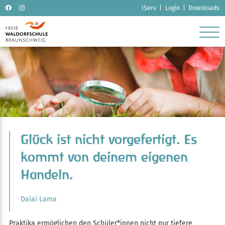
Navigation
IServ
Login
Downloads
überspringen
Glück ist nicht vorgefertigt. Es
kommt von deinem eigenen
­Handeln.
Dalai Lama
Praktika ermöglichen den Schüler*innen nicht nur tiefere