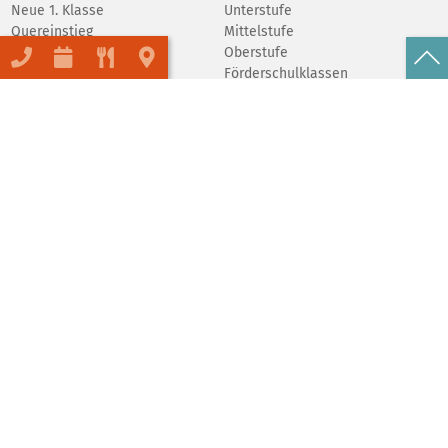
Neue 1. Klasse
Unterstufe
Quereinstieg
Mittelstufe
Schulgeld
Oberstufe
Förderschulklassen
Abschlüsse
Praktika
Schulfeier
Tierprojekt
AGs
UNSERE SCHULE
ORGANISATION
Porträt
Schulverein
Inklusion
Elternrat
Umweltschule
Förderverein
Schule ohne Rassismus
Spenden
Beratungsangebote
Mensa
Hort
Schulbücherei
Bienen
Nachhaltigkeit