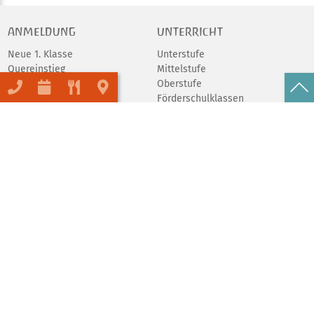
ANMELDUNG
UNTERRICHT
Neue 1. Klasse
Unterstufe
Quereinstieg
Mittelstufe
Schulgeld
Oberstufe
Förderschulklassen
Abschlüsse
Praktika
Schulfeier
Tierprojekt
AGs
UNSERE SCHULE
ORGANISATION
Porträt
Schulverein
Inklusion
Elternrat
Umweltschule
Förderverein
Schule ohne Rassismus
Spenden
Beratungsangebote
Mensa
Hort