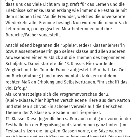
dass uns das viele Licht am Tag, Kraft für das Lernen und die
Erlebnisse schenke. Dann erklang wie immer die Festhalle mit
dem schönen Lied "An die Freunde", welches die unversehrte
Wiederkehr aller Freunde besingt. Nun wurden die neuen Fach-
Lehrerinnen, pädagogischen Mitarbeiterinnen und ihre
Bereiche/Fächer vorgestellt.
Anschließend begannen die "Spiele": Jede/r Klassenlehrer*in
bzw. Klassenbetreuer*in gab seiner Klasse und allen anderen
Anwesenden einen Ausblick auf die Themen des begonnenen
Schuljahrs. Dabei startete die 13. Klasse. Hier wurde der
Vergleich mit der Tour de France aufgestellt. Man hat das Ziel
im Blick (Abitour ;)) und muss mental stark sein mit dem
rechten Maß an Erholung und Selbstvertrauen. "Ihr schafft das,
viel Erfolg."
Als Kontrast zeigte sich die Programmvorschau der 2.
(Klein-)Klasse: hier hüpften verschiedene Tiere aus dem Karton
und stellten sich vor. Ein schöner Verweis auf die tierischen
Themen der 2. Klasse wie Fabeln und Tierprojekt.
12. Klasse: Diese Jugendlichen saßen auch mal ganz vorne in der
Festhalle bei der Begrüßung und standen nun ganz hinten (im
Festsaal sitzen die jüngsten Klassen vorne, die Sitze werden