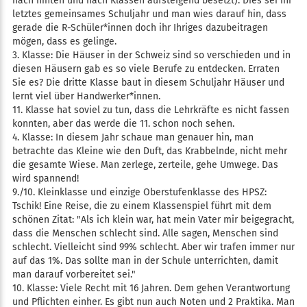
nach hinten und nach Klassen aufsteigend besetzt). Dies sei ihr
letztes gemeinsames Schuljahr und man wies darauf hin, dass
gerade die R-Schüler*innen doch ihr Ihriges dazubeitragen
mögen, dass es gelinge.
3. Klasse: Die Häuser in der Schweiz sind so verschieden und in
diesen Häusern gab es so viele Berufe zu entdecken. Erraten
Sie es? Die dritte Klasse baut in diesem Schuljahr Häuser und
lernt viel über Handwerker*innen.
11. Klasse hat soviel zu tun, dass die Lehrkräfte es nicht fassen
konnten, aber das werde die 11. schon noch sehen.
4. Klasse: In diesem Jahr schaue man genauer hin, man
betrachte das Kleine wie den Duft, das Krabbelnde, nicht mehr
die gesamte Wiese. Man zerlege, zerteile, gehe Umwege. Das
wird spannend!
9./10. Kleinklasse und einzige Oberstufenklasse des HPSZ:
Tschik! Eine Reise, die zu einem Klassenspiel führt mit dem
schönen Zitat: "Als ich klein war, hat mein Vater mir beigegracht,
dass die Menschen schlecht sind. Alle sagen, Menschen sind
schlecht. Vielleicht sind 99% schlecht. Aber wir trafen immer nur
auf das 1%. Das sollte man in der Schule unterrichten, damit
man darauf vorbereitet sei."
10. Klasse: Viele Recht mit 16 Jahren. Dem gehen Verantwortung
und Pflichten einher. Es gibt nun auch Noten und 2 Praktika. Man