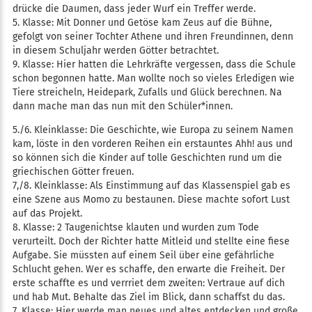
drücke die Daumen, dass jeder Wurf ein Treffer werde.
5. Klasse: Mit Donner und Getöse kam Zeus auf die Bühne,
gefolgt von seiner Tochter Athene und ihren Freundinnen, denn
in diesem Schuljahr werden Götter betrachtet.
9. Klasse: Hier hatten die Lehrkräfte vergessen, dass die Schule
schon begonnen hatte. Man wollte noch so vieles Erledigen wie
Tiere streicheln, Heidepark, Zufalls und Glück berechnen. Na
dann mache man das nun mit den Schüler*innen.
5./6. Kleinklasse: Die Geschichte, wie Europa zu seinem Namen
kam, löste in den vorderen Reihen ein erstauntes Ahh! aus und
so können sich die Kinder auf tolle Geschichten rund um die
griechischen Götter freuen.
7,/8. Kleinklasse: Als Einstimmung auf das Klassenspiel gab es
eine Szene aus Momo zu bestaunen. Diese machte sofort Lust
auf das Projekt.
8. Klasse: 2 Taugenichtse klauten und wurden zum Tode
verurteilt. Doch der Richter hatte Mitleid und stellte eine fiese
Aufgabe. Sie müssten auf einem Seil über eine gefährliche
Schlucht gehen. Wer es schaffe, den erwarte die Freiheit. Der
erste schaffte es und verrriet dem zweiten: Vertraue auf dich
und hab Mut. Behalte das Ziel im Blick, dann schaffst du das.
7. Klasse: Hier werde man neues und altes entdecken und große