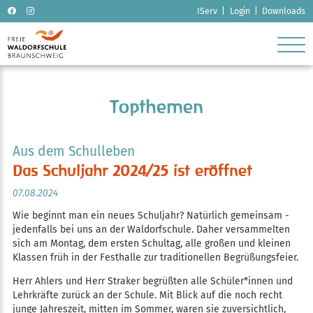
Navigation
IServ
Login
Downloads
überspringen
ubmenu
ubmenu
Topthemen
ubmenu
ubmenu
Aus dem Schulleben
Das Schuljahr 2024/25 ist eröffnet
ubmenu
07.08.2024
Wie beginnt man ein neues Schuljahr? Natürlich gemeinsam -
jedenfalls bei uns an der Waldorfschule. Daher versammelten
sich am Montag, dem ersten Schultag, alle großen und kleinen
Klassen früh in der Festhalle zur traditionellen Begrüßungsfeier.
Herr Ahlers und Herr Straker begrüßten alle Schüler*innen und
Lehrkräfte zurück an der Schule. Mit Blick auf die noch recht
junge Jahreszeit, mitten im Sommer, waren sie zuversichtlich,