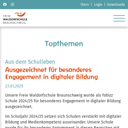
Navigation
IServ
Login
Downloads
überspringen
ubmenu
ubmenu
Topthemen
ubmenu
ubmenu
Aus dem Schulleben
Ausgezeichnet für besonderes
ubmenu
Engagement in digitaler Bildung
23.01.2025
Unsere Freie Waldorfschule Braunschweig wurde als fobizz
Schule 2024/25 für besonderes Engagement in digitaler Bildung
ausgezeichnet.
Im Schuljahr 2024/25 setzen sich Schulen verstärkt mit digitaler
Bildung und Medienkompetenz auseinander. Unsere Schule
wurde für ihr besonderes Engagement in diesen Bereichen mit